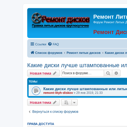
Ремонт Лит
Форум Ремонт Литых 
Ремонт Дис
Ссылки
FAQ
Список форумов
Ремонт литых дисков
Какие диски 
Какие диски лучше штампованные и
Поиск
Рас
Новая тема
ТЕМЫ
Какие диски лучше штампованные или литы
remont-lityh-diskov
» 29 янв 2019, 21:33
Новая тема
Вернуться к списку форумов
ПРАВА ДОСТУПА