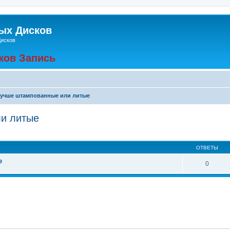
ых Дисков
Дисков
ков Запись
лучше штампованные или литые
ли литые
ширенный поиск
ОТВЕТЫ
е
0