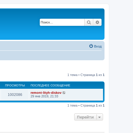
Поиск
Расширенный по
Вход
1 тема • Страница
1
из
1
ПРОСМОТРЫ
ПОСЛЕДНЕЕ СООБЩЕНИЕ
remont-lityh-diskov
1002086
29 янв 2019, 21:33
1 тема • Страница
1
из
1
Перейти