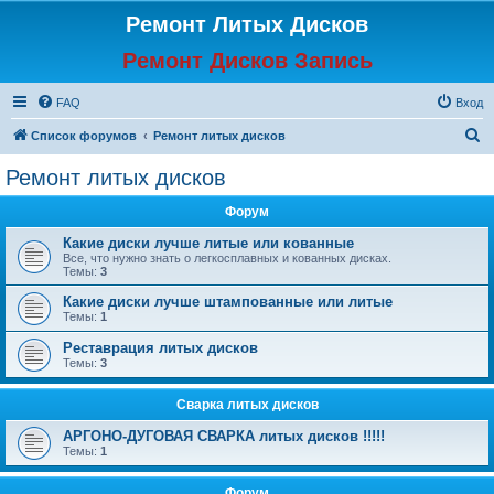
Ремонт Литых Дисков
Ремонт Дисков Запись
FAQ
Вход
П
Список форумов
Ремонт литых дисков
о
Ремонт литых дисков
и
Форум
с
к
Какие диски лучше литые или кованные
Все, что нужно знать о легкосплавных и кованных дисках.
Темы:
3
Какие диски лучше штампованные или литые
Темы:
1
Реставрация литых дисков
Темы:
3
Сварка литых дисков
АРГОНО-ДУГОВАЯ СВАРКА литых дисков !!!!!
Темы:
1
Форум