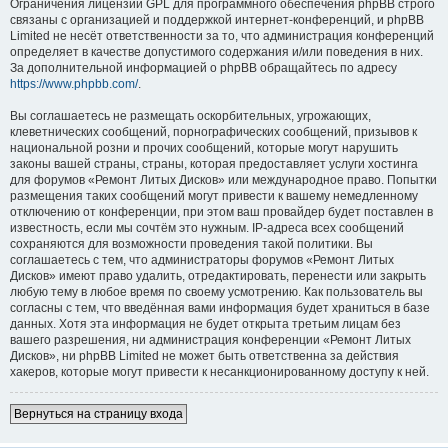
Ограничения лицензии GPL для программного обеспечения phpBB строго
связаны с организацией и поддержкой интернет-конференций, и phpBB
Limited не несёт ответственности за то, что администрация конференций
определяет в качестве допустимого содержания и/или поведения в них.
За дополнительной информацией о phpBB обращайтесь по адресу
https://www.phpbb.com/
.
Вы соглашаетесь не размещать оскорбительных, угрожающих,
клеветнических сообщений, порнографических сообщений, призывов к
национальной розни и прочих сообщений, которые могут нарушить
законы вашей страны, страны, которая предоставляет услуги хостинга
для форумов «Ремонт Литых Дисков» или международное право. Попытки
размещения таких сообщений могут привести к вашему немедленному
отключению от конференции, при этом ваш провайдер будет поставлен в
известность, если мы сочтём это нужным. IP-адреса всех сообщений
сохраняются для возможности проведения такой политики. Вы
соглашаетесь с тем, что администраторы форумов «Ремонт Литых
Дисков» имеют право удалить, отредактировать, перенести или закрыть
любую тему в любое время по своему усмотрению. Как пользователь вы
согласны с тем, что введённая вами информация будет храниться в базе
данных. Хотя эта информация не будет открыта третьим лицам без
вашего разрешения, ни администрация конференции «Ремонт Литых
Дисков», ни phpBB Limited не может быть ответственна за действия
хакеров, которые могут привести к несанкционированному доступу к ней.
Вернуться на страницу входа