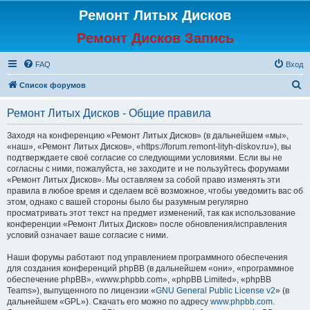
Ремонт Литых Дисков
Ремонт Дисков Запись
FAQ
Вход
П
Список форумов
о
Ремонт Литых Дисков - Общие правила
и
с
Заходя на конференцию «Ремонт Литых Дисков» (в дальнейшем «мы»,
«наш», «Ремонт Литых Дисков», «https://forum.remont-lityh-diskov.ru»), вы
к
подтверждаете своё согласие со следующими условиями. Если вы не
согласны с ними, пожалуйста, не заходите и не пользуйтесь форумами
«Ремонт Литых Дисков». Мы оставляем за собой право изменять эти
правила в любое время и сделаем всё возможное, чтобы уведомить вас об
этом, однако с вашей стороны было бы разумным регулярно
просматривать этот текст на предмет изменений, так как использование
конференции «Ремонт Литых Дисков» после обновления/исправления
условий означает ваше согласие с ними.
Наши форумы работают под управлением программного обеспечения
для создания конференций phpBB (в дальнейшем «они», «программное
обеспечение phpBB», «www.phpbb.com», «phpBB Limited», «phpBB
Teams»), выпущенного по лицензии «
GNU General Public License v2
» (в
дальнейшем «GPL»). Скачать его можно по адресу
www.phpbb.com
.