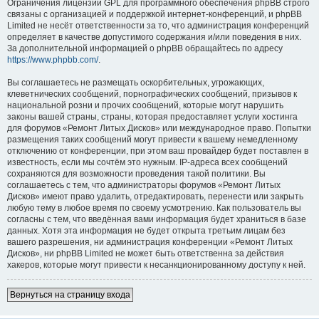
Ограничения лицензии GPL для программного обеспечения phpBB строго
связаны с организацией и поддержкой интернет-конференций, и phpBB
Limited не несёт ответственности за то, что администрация конференций
определяет в качестве допустимого содержания и/или поведения в них.
За дополнительной информацией о phpBB обращайтесь по адресу
https://www.phpbb.com/
.
Вы соглашаетесь не размещать оскорбительных, угрожающих,
клеветнических сообщений, порнографических сообщений, призывов к
национальной розни и прочих сообщений, которые могут нарушить
законы вашей страны, страны, которая предоставляет услуги хостинга
для форумов «Ремонт Литых Дисков» или международное право. Попытки
размещения таких сообщений могут привести к вашему немедленному
отключению от конференции, при этом ваш провайдер будет поставлен в
известность, если мы сочтём это нужным. IP-адреса всех сообщений
сохраняются для возможности проведения такой политики. Вы
соглашаетесь с тем, что администраторы форумов «Ремонт Литых
Дисков» имеют право удалить, отредактировать, перенести или закрыть
любую тему в любое время по своему усмотрению. Как пользователь вы
согласны с тем, что введённая вами информация будет храниться в базе
данных. Хотя эта информация не будет открыта третьим лицам без
вашего разрешения, ни администрация конференции «Ремонт Литых
Дисков», ни phpBB Limited не может быть ответственна за действия
хакеров, которые могут привести к несанкционированному доступу к ней.
Вернуться на страницу входа