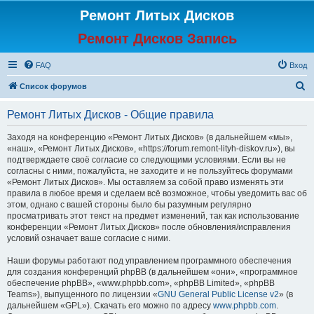
Ремонт Литых Дисков
Ремонт Дисков Запись
FAQ
Вход
П
Список форумов
о
Ремонт Литых Дисков - Общие правила
и
с
Заходя на конференцию «Ремонт Литых Дисков» (в дальнейшем «мы»,
«наш», «Ремонт Литых Дисков», «https://forum.remont-lityh-diskov.ru»), вы
к
подтверждаете своё согласие со следующими условиями. Если вы не
согласны с ними, пожалуйста, не заходите и не пользуйтесь форумами
«Ремонт Литых Дисков». Мы оставляем за собой право изменять эти
правила в любое время и сделаем всё возможное, чтобы уведомить вас об
этом, однако с вашей стороны было бы разумным регулярно
просматривать этот текст на предмет изменений, так как использование
конференции «Ремонт Литых Дисков» после обновления/исправления
условий означает ваше согласие с ними.
Наши форумы работают под управлением программного обеспечения
для создания конференций phpBB (в дальнейшем «они», «программное
обеспечение phpBB», «www.phpbb.com», «phpBB Limited», «phpBB
Teams»), выпущенного по лицензии «
GNU General Public License v2
» (в
дальнейшем «GPL»). Скачать его можно по адресу
www.phpbb.com
.