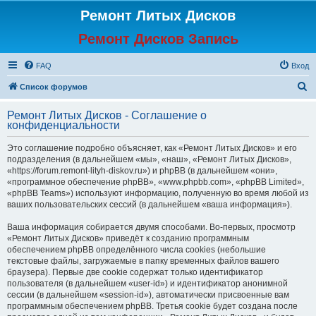
Ремонт Литых Дисков
Ремонт Дисков Запись
FAQ
Вход
П
Список форумов
о
Ремонт Литых Дисков - Соглашение о
и
конфиденциальности
с
Это соглашение подробно объясняет, как «Ремонт Литых Дисков» и его
к
подразделения (в дальнейшем «мы», «наш», «Ремонт Литых Дисков»,
«https://forum.remont-lityh-diskov.ru») и phpBB (в дальнейшем «они»,
«программное обеспечение phpBB», «www.phpbb.com», «phpBB Limited»,
«phpBB Teams») используют информацию, полученную во время любой из
ваших пользовательских сессий (в дальнейшем «ваша информация»).
Ваша информация собирается двумя способами. Во-первых, просмотр
«Ремонт Литых Дисков» приведёт к созданию программным
обеспечением phpBB определённого числа cookies (небольшие
текстовые файлы, загружаемые в папку временных файлов вашего
браузера). Первые две cookie содержат только идентификатор
пользователя (в дальнейшем «user-id») и идентификатор анонимной
сессии (в дальнейшем «session-id»), автоматически присвоенные вам
программным обеспечением phpBB. Третья cookie будет создана после