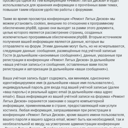
просмотра одной из тем конференции «Ремонт Литых Дисков» и будет
использоваться для хранения информации о прочтённых вами темах,
повышая таким образом удобство работы с форумами.
Также во время просмотра конференции «Ремонт Литых Дисков» мы
можем установить cookies, внешние по отношению к программному
обеспечению phpBB, однако они выходят за рамки этого документа,
целью которого является рассмотрение страниц, созданных
исключительно программным обеспечением phpBB. Вторым источником
получения вашей информации являются данные, которые вы
отправляете на форум. Этими данными могут быть, но не исчерпываются,
следующие данные: сообщения, размещённые под учётной записью
Гостя (в дальнейшем «анонимные сообщения»), данные, указанные при
регистрации в конференции «Ремонт Литых Дисков» (в дальнейшем
«ваша учётная запись») и сообщения, оставленные вами после
регистрации и авторизации (в дальнейшем «ваши сообщения»).
Ваша учётная запись будет содержать, как минимум, однозначно
идентифицируемое имя (в дальнейшем «ваше имя пользователя»),
индивидуальный пароль для входа под вашей учётной записью (далее
«ваш пароль») и реальный адрес email (в дальнейшем «ваш адрес
email»). Ваша информация из вашей учётной записи на форумах «Ремонт
Литых Дисков» охраняется законами о защите компьютерной
информации, применяемыми в стране, предоставляющей нам услуги
хостинга. Любая информация, запрашиваемая при регистрации в
конференции «Ремонт Литых Дисков», кроме вашего имени пользователя,
вашего пароля и вашего адреса email, может быть как необходимой, так и
необязательной ко вводу, на усмотрение администрации конференции