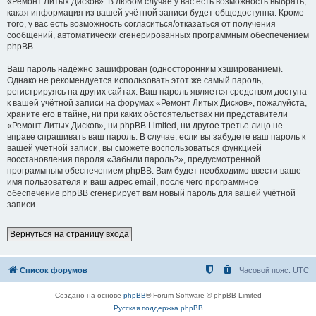
«Ремонт Литых Дисков». В любом случае у вас есть возможность выбрать,
какая информация из вашей учётной записи будет общедоступна. Кроме
того, у вас есть возможность согласиться/отказаться от получения
сообщений, автоматически сгенерированных программным обеспечением
phpBB.
Ваш пароль надёжно зашифрован (односторонним хэшированием).
Однако не рекомендуется использовать этот же самый пароль,
регистрируясь на других сайтах. Ваш пароль является средством доступа
к вашей учётной записи на форумах «Ремонт Литых Дисков», пожалуйста,
храните его в тайне, ни при каких обстоятельствах ни представители
«Ремонт Литых Дисков», ни phpBB Limited, ни другое третье лицо не
вправе спрашивать ваш пароль. В случае, если вы забудете ваш пароль к
вашей учётной записи, вы сможете воспользоваться функцией
восстановления пароля «Забыли пароль?», предусмотренной
программным обеспечением phpBB. Вам будет необходимо ввести ваше
имя пользователя и ваш адрес email, после чего программное
обеспечение phpBB сгенерирует вам новый пароль для вашей учётной
записи.
Вернуться на страницу входа
Список форумов
Часовой пояс:
UTC
Создано на основе
phpBB
® Forum Software © phpBB Limited
Русская поддержка phpBB