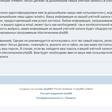
ренции «Ремонт Литых Дисков» (в дальнейшем «ваша учётная запись») и соо
означно идентифицируемое имя (в дальнейшем «ваше имя пользователя»), ин
 дальнейшем «ваш адрес email»). Ваша информация из вашей учётной записи
е, предоставляющей нам услуги хостинга. Любая информация, запрашиваем
 и вашего адреса email, может быть как необходимой, так и необязательной
ность выбрать, какая информация из вашей учётной записи будет общедоступна
ерированных программным обеспечением phpBB.
ием). Однако не рекомендуется использовать этот же самый пароль, регист
монт Литых Дисков», пожалуйста, храните его в тайне, ни при каких обстоят
ть ваш пароль. В случае, если вы забудете ваш пароль к вашей учётной запи
обеспечением phpBB. Вам будет необходимо ввести ваше имя пользователя и
аписи.
Создано на основе
phpBB
® Forum Software © phpBB Limited
Русская поддержка phpBB
Конфиденциальность
|
Правила