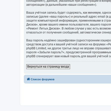
сообщения»), данные, указанные при регистрации в конфе
авторизации (в дальнейшем «ваши сообщения»).
Ваша учётная запись будет содержать, как минимум, одн
записью (далее «ваш пароль») и реальный адрес email (в
защите компьютерной информации, применяемыми в стран
Дисков», кроме вашего имени пользователя, вашего пароля
«Ремонт Литых Дисков». В любом случае у вас есть возмож
отказаться от получения сообщений, автоматически сген
Ваш пароль надёжно зашифрован (односторонним хэширован
средством доступа к вашей учётной записи на форумах «Ре
phpBB Limited, ни другое третье лицо не вправе спрашива
пароля «Забыли пароль?», предусмотренной программным 
phpBB сгенерирует вам новый пароль для вашей учётной з
Вернуться на страницу входа
Список форумов