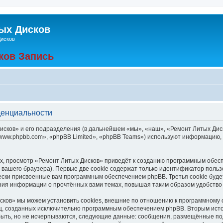
ых Дисков
Дисков
ков Запись
денциальности
ков» и его подразделения (в дальнейшем «мы», «наш», «Ремонт Литых Дисков», 
ww.phpbb.com», «phpBB Limited», «phpBB Teams») используют информацию, 
, просмотр «Ремонт Литых Дисков» приведёт к созданию программным обес
вашего браузера). Первые две cookie содержат только идентификатор польз
чески присвоенные вам программным обеспечением phpBB. Третья cookie буд
ения информации о прочтённых вами темах, повышая таким образом удобство
ков» мы можем установить cookies, внешние по отношению к программному о
иц, созданных исключительно программным обеспечением phpBB. Вторым ис
быть, но не исчерпываются, следующие данные: сообщения, размещённые по