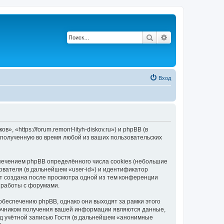
Поиск
Расширенный по
Вход
«https://forum.remont-lityh-diskov.ru») и phpBB (в
полученную во время любой из ваших пользовательских
печением phpBB определённого числа cookies (небольшие
ователя (в дальнейшем «user-id») и идентификатор
ет создана после просмотра одной из тем конференции
 работы с форумами.
беспечению phpBB, однако они выходят за рамки этого
точником получения вашей информации являются данные,
д учётной записью Гостя (в дальнейшем «анонимные