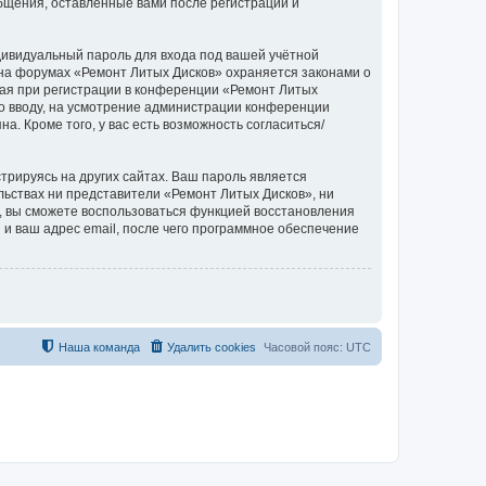
бщения, оставленные вами после регистрации и
дивидуальный пароль для входа под вашей учётной
 на форумах «Ремонт Литых Дисков» охраняется законами о
ая при регистрации в конференции «Ремонт Литых
 ко вводу, на усмотрение администрации конференции
. Кроме того, у вас есть возможность согласиться/
рируясь на других сайтах. Ваш пароль является
ельствах ни представители «Ремонт Литых Дисков», ни
си, вы сможете воспользоваться функцией восстановления
 ваш адрес email, после чего программное обеспечение
Наша команда
Удалить cookies
Часовой пояс:
UTC