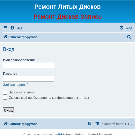
Ремонт Литых Дисков
Ремонт Дисков Запись
FAQ
Вход
П
Список форумов
о
Вход
и
с
Имя пользователя:
к
Пароль:
Забыли пароль?
Запомнить меня
Скрыть моё пребывание на конференции в этот раз
Список форумов
Часовой пояс:
UTC
Создано на основе
phpBB
® Forum Software © phpBB Limited