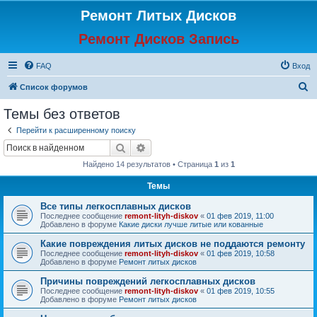
Ремонт Литых Дисков
Ремонт Дисков Запись
FAQ
Вход
П
Список форумов
о
Темы без ответов
и
Перейти к расширенному поиску
с
Поиск
Расширенный поиск
к
Найдено 14 результатов • Страница
1
из
1
Темы
Все типы легкосплавных дисков
Последнее сообщение
remont-lityh-diskov
«
01 фев 2019, 11:00
Добавлено в форуме
Какие диски лучше литые или кованные
Какие повреждения литых дисков не поддаются ремонту
Последнее сообщение
remont-lityh-diskov
«
01 фев 2019, 10:58
Добавлено в форуме
Ремонт литых дисков
Причины повреждений легкосплавных дисков
Последнее сообщение
remont-lityh-diskov
«
01 фев 2019, 10:55
Добавлено в форуме
Ремонт литых дисков