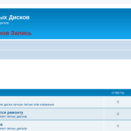
ых Дисков
Дисков
ков Запись
ОТВЕТЫ
0
ие диски лучше литые или кованные
тся ремонту
0
онт литых дисков
ов
0
онт литых дисков