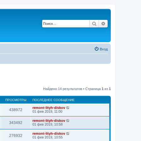
Поиск
Расширенный по
Вход
Найдено 14 результатов • Страница
1
из
1
ПРОСМОТРЫ
ПОСЛЕДНЕЕ СООБЩЕНИЕ
remont-lityh-diskov
438972
01 фев 2019, 11:00
remont-lityh-diskov
343492
01 фев 2019, 10:58
remont-lityh-diskov
276932
01 фев 2019, 10:55