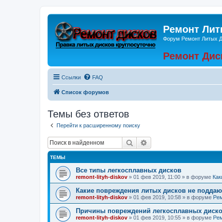
Ремонт Лит
Форум Ремонт Литых 
Ремонт Дис
Ссылки
FAQ
Список форумов
Темы без ответов
Перейти к расширенному поиску
Поиск
Расширенный поиск
ТЕМЫ
Все типы легкосплавных дисков
remont-lityh-diskov
» 01 фев 2019, 11:00 » в форуме
Как
Какие повреждения литых дисков не поддаю
remont-lityh-diskov
» 01 фев 2019, 10:58 » в форуме
Рем
Причины повреждений легкосплавных диск
remont-lityh-diskov
» 01 фев 2019, 10:55 » в форуме
Рем