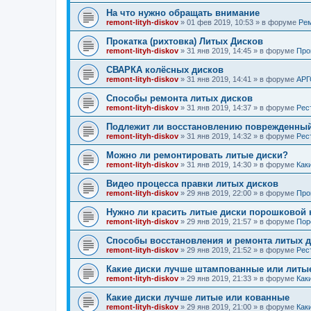
На что нужно обращать внимание
remont-lityh-diskov
» 01 фев 2019, 10:53 » в форуме
Рем
Прокатка (рихтовка) Литых Дисков
remont-lityh-diskov
» 31 янв 2019, 14:45 » в форуме
Про
СВАРКА колёсных дисков
remont-lityh-diskov
» 31 янв 2019, 14:41 » в форуме
АРГ
Способы ремонта литых дисков
remont-lityh-diskov
» 31 янв 2019, 14:37 » в форуме
Рес
Подлежит ли восстановлению поврежденный
remont-lityh-diskov
» 31 янв 2019, 14:32 » в форуме
Рес
Можно ли ремонтировать литые диски?
remont-lityh-diskov
» 31 янв 2019, 14:30 » в форуме
Как
Видео процесса правки литых дисков
remont-lityh-diskov
» 29 янв 2019, 22:00 » в форуме
Про
Нужно ли красить литые диски порошковой 
remont-lityh-diskov
» 29 янв 2019, 21:57 » в форуме
Пор
Способы восстановления и ремонта литых 
remont-lityh-diskov
» 29 янв 2019, 21:52 » в форуме
Рес
Какие диски лучше штампованные или литы
remont-lityh-diskov
» 29 янв 2019, 21:33 » в форуме
Как
Какие диски лучше литые или кованные
remont-lityh-diskov
» 29 янв 2019, 21:00 » в форуме
Как