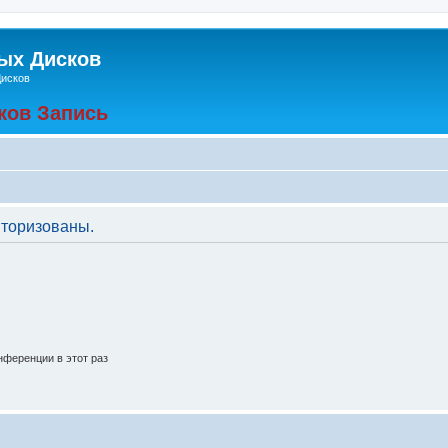
ых Дисков
Дисков
ков Запись
торизованы.
ференции в этот раз