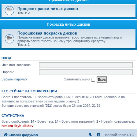
Правка литых дисков
Процесс правки литых дисков
Темы:
2
Покраска литых дисков
Порошковая покраска дисков
Покраска литых дисков позволяет восстановить их внешний вид и
придать элегантность Вашему транспортному средству
Темы:
1
ВХОД
Имя пользователя:
Пароль:
Забыли пароль?
Запомнить меня
КТО СЕЙЧАС НА КОНФЕРЕНЦИИ
Всего
1
посетитель :: 0 зарегистрированных, 0 скрытых и 1 гость (основано на
активности пользователей за последние 5 минут)
Больше всего посетителей (
311
) здесь было 28 апр 2024, 21:19
СТАТИСТИКА
Всего сообщений:
14
• Всего тем:
14
• Всего пользователей:
1
• Новый пользователь:
remont-lityh-diskov
Список форумов
Часовой пояс:
UTC