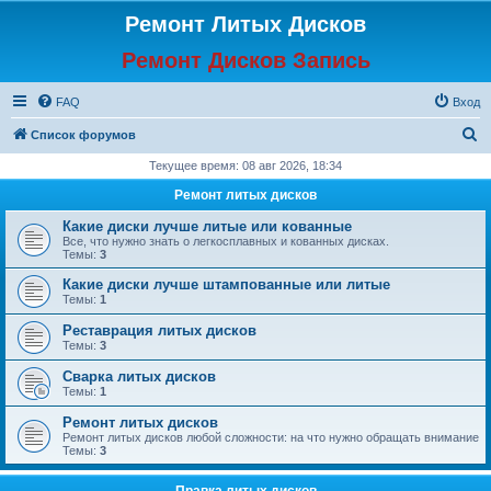
Ремонт Литых Дисков
Ремонт Дисков Запись
FAQ
Вход
П
Список форумов
о
Текущее время: 08 авг 2026, 18:34
и
Ремонт литых дисков
с
Какие диски лучше литые или кованные
к
Все, что нужно знать о легкосплавных и кованных дисках.
Темы:
3
Какие диски лучше штампованные или литые
Темы:
1
Реставрация литых дисков
Темы:
3
Сварка литых дисков
Темы:
1
Ремонт литых дисков
Ремонт литых дисков любой сложности: на что нужно обращать внимание
Темы:
3