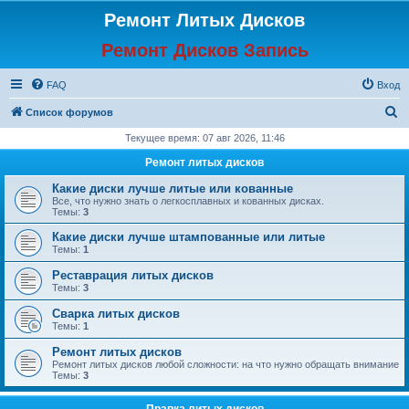
Ремонт Литых Дисков
Ремонт Дисков Запись
FAQ
Вход
П
Список форумов
о
Текущее время: 07 авг 2026, 11:46
и
Ремонт литых дисков
с
Какие диски лучше литые или кованные
к
Все, что нужно знать о легкосплавных и кованных дисках.
Темы:
3
Какие диски лучше штампованные или литые
Темы:
1
Реставрация литых дисков
Темы:
3
Сварка литых дисков
Темы:
1
Ремонт литых дисков
Ремонт литых дисков любой сложности: на что нужно обращать внимание
Темы:
3