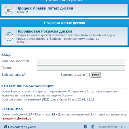
Правка литых дисков
Процесс правки литых дисков
Темы:
2
Покраска литых дисков
Порошковая покраска дисков
Покраска литых дисков позволяет восстановить их внешний вид и
придать элегантность Вашему транспортному средству
Темы:
1
ВХОД
Имя пользователя:
Пароль:
Забыли пароль?
Запомнить меня
КТО СЕЙЧАС НА КОНФЕРЕНЦИИ
Всего
1
посетитель :: 0 зарегистрированных, 0 скрытых и 1 гость (основано на
активности пользователей за последние 5 минут)
Больше всего посетителей (
311
) здесь было 28 апр 2024, 21:19
СТАТИСТИКА
Всего сообщений:
14
• Всего тем:
14
• Всего пользователей:
1
• Новый пользователь:
remont-lityh-diskov
Список форумов
Часовой пояс:
UTC