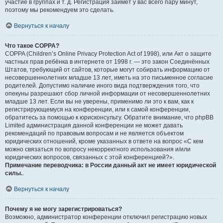
участие в группах и т. д. Регистрация займёт у вас всего пару минут,
поэтому мы рекомендуем это сделать.
Вернуться к началу
Что такое COPPA?
COPPA (Children’s Online Privacy Protection Act of 1998), или Акт о защите
частных прав ребёнка в интернете от 1998 г. — это закон Соединённых
Штатов, требующий от сайтов, которые могут собирать информацию от
несовершеннолетних младше 13 лет, иметь на это письменное согласие
родителей. Допустимо наличие иного вида подтверждения того, что
опекуны разрешают сбор личной информации от несовершеннолетних
младше 13 лет. Если вы не уверены, применимо ли это к вам, как к
регистрирующемуся на конференции, или к самой конференции,
обратитесь за помощью к юрисконсульту. Обратите внимание, что phpBB
Limited администрация данной конференции не может давать
рекомендаций по правовым вопросам и не является объектом
юридических отношений, кроме указанных в ответе на вопрос «С кем
можно связаться по вопросу некорректного использования и/или
юридических вопросов, связанных с этой конференцией?».
Примечание переводчика: в России данный акт не имеет юридической
силы.
.
Вернуться к началу
Почему я не могу зарегистрироваться?
Возможно, администратор конференции отключил регистрацию новых