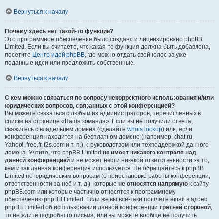
Вернуться к началу
Почему здесь нет такой-то функции?
Это программное обеспечение было создано и лицензировано phpBB
Limited. Если вы считаете, что какая-то функция должна быть добавлена,
посетите
Центр идей phpBB
, где можно отдать свой голос за уже
поданные идеи или предложить собственные.
Вернуться к началу
С кем можно связаться по вопросу некорректного использования и/или
юридических вопросов, связанных с этой конференцией?
Вы можете связаться с любым из администраторов, перечисленных в
списке на странице «Наша команда». Если вы не получили ответа,
свяжитесь с владельцем домена (сделайте
whois lookup
) или, если
конференция находится на бесплатном домене (например, chat.ru,
Yahoo!, free.fr, f2s.com и т. п.), с руководством или техподдержкой данного
домена. Учтите, что phpBB Limited
не имеет никакого контроля над
данной конференцией
и не может нести никакой ответственности за то,
кем и как данная конференция используется. Не обращайтесь к phpBB
Limited по юридическим вопросам (о приостановке работы конференции,
ответственности за неё и т. д.), которые
не относятся напрямую
к сайту
phpBB.com или которые частично относятся к программному
обеспечению phpBB Limited. Если же вы всё-таки пошлёте email в адрес
phpBB Limited об использовании данной конференции
третьей стороной
,
то не ждите подробного письма, или вы можете вообще не получить