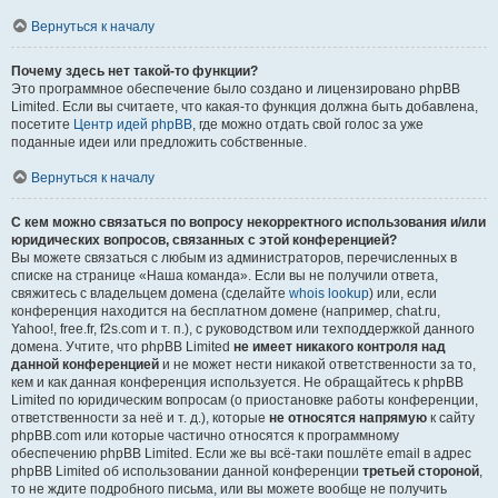
Вернуться к началу
Почему здесь нет такой-то функции?
Это программное обеспечение было создано и лицензировано phpBB
Limited. Если вы считаете, что какая-то функция должна быть добавлена,
посетите
Центр идей phpBB
, где можно отдать свой голос за уже
поданные идеи или предложить собственные.
Вернуться к началу
С кем можно связаться по вопросу некорректного использования и/или
юридических вопросов, связанных с этой конференцией?
Вы можете связаться с любым из администраторов, перечисленных в
списке на странице «Наша команда». Если вы не получили ответа,
свяжитесь с владельцем домена (сделайте
whois lookup
) или, если
конференция находится на бесплатном домене (например, chat.ru,
Yahoo!, free.fr, f2s.com и т. п.), с руководством или техподдержкой данного
домена. Учтите, что phpBB Limited
не имеет никакого контроля над
данной конференцией
и не может нести никакой ответственности за то,
кем и как данная конференция используется. Не обращайтесь к phpBB
Limited по юридическим вопросам (о приостановке работы конференции,
ответственности за неё и т. д.), которые
не относятся напрямую
к сайту
phpBB.com или которые частично относятся к программному
обеспечению phpBB Limited. Если же вы всё-таки пошлёте email в адрес
phpBB Limited об использовании данной конференции
третьей стороной
,
то не ждите подробного письма, или вы можете вообще не получить