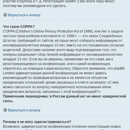
участие в группах и т. д. Регистрация займёт у вас всего пару минут,
поэтому мы рекомендуем это сделать.
Вернуться к началу
Что такое COPPA?
COPPA (Children’s Online Privacy Protection Act of 1998), или Акт о защите
частных прав ребёнка в интернете от 1998 г. — это закон Соединённых
Штатов, требующий от сайтов, которые могут собирать информацию от
несовершеннолетних младше 13 лет, иметь на это письменное согласие
родителей. Допустимо наличие иного вида подтверждения того, что
опекуны разрешают сбор личной информации от несовершеннолетних
младше 13 лет. Если вы не уверены, применимо ли это к вам, как к
регистрирующемуся на конференции, или к самой конференции,
обратитесь за помощью к юрисконсульту. Обратите внимание, что phpBB
Limited администрация данной конференции не может давать
рекомендаций по правовым вопросам и не является объектом
юридических отношений, кроме указанных в ответе на вопрос «С кем
можно связаться по вопросу некорректного использования и/или
юридических вопросов, связанных с этой конференцией?».
Примечание переводчика: в России данный акт не имеет юридической
силы.
.
Вернуться к началу
Почему я не могу зарегистрироваться?
Возможно, администратор конференции отключил регистрацию новых