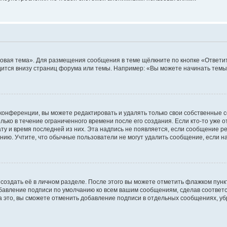
овая тема». Для размещения сообщения в теме щёлкните по кнопке «Ответит
ится внизу страниц форума или темы. Например: «Вы можете начинать темы»
конференции, вы можете редактировать и удалять только свои собственные 
ько в течение ограниченного времени после его создания. Если кто-то уже 
дату и время последней из них. Эта надпись не появляется, если сообщение 
ию. Учтите, что обычные пользователи не могут удалить сообщение, если на 
создать её в личном разделе. После этого вы можете отметить флажком пун
обавление подписи по умолчанию ко всем вашим сообщениям, сделав соотве
а это, вы сможете отменить добавление подписи в отдельных сообщениях, у