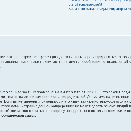
с этой конференцией?
Как мне связаться с администратором 
дминистратор настроил конференцию: должны ли вы зарегистрироваться, чтобы
 анонимным пользователям: аватары, личные сообщения, отправка email-сооб
.
 или Акт о защите частных прав ребёнка в интернете от 1998 г. — это закон Со
т, иметь на это письменное согласие родителей. Допустимо наличие иного
 Если вы не уверены, применимо ли это к вам, как к регистрирующемуся на 
Limited администрация данной конференции не может давать рекомендаций 
ос «С кем можно связаться по вопросу некорректного использования и/или ю
т юридической силы.
.