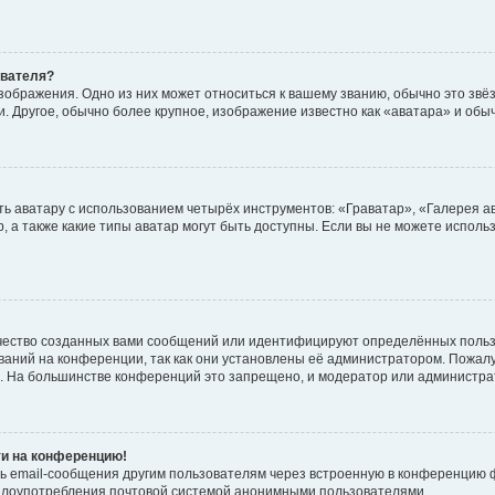
ователя?
зображения. Одно из них может относиться к вашему званию, обычно это звёзд
. Другое, обычно более крупное, изображение известно как «аватара» и обы
ь аватару с использованием четырёх инструментов: «Граватар», «Галерея а
, а также какие типы аватар могут быть доступны. Если вы не можете испол
чество созданных вами сообщений или идентифицируют определённых польз
аний на конференции, так как они установлены её администратором. Пожал
е. На большинстве конференций это запрещено, и модератор или администра
ти на конференцию!
ь email-сообщения другим пользователям через встроенную в конференцию ф
ь злоупотребления почтовой системой анонимными пользователями.