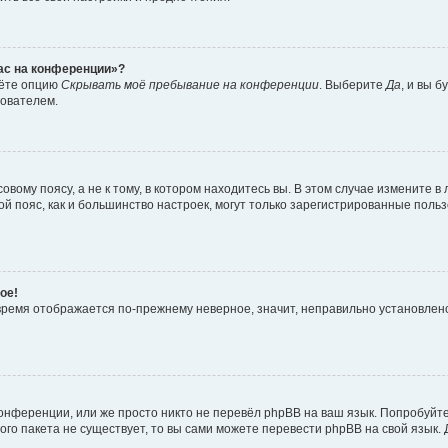
час на конференции»?
дёте опцию
Скрывать моё пребывание на конференции
. Выберите
Да
, и вы 
зователем.
вому поясу, а не к тому, в котором находитесь вы. В этом случае измените в 
овой пояс, как и большинство настроек, могут только зарегистрированные пол
ое!
о время отображается по-прежнему неверное, значит, неправильно установле
онференции, или же просто никто не перевёл phpBB на ваш язык. Попробуйт
вого пакета не существует, то вы сами можете перевести phpBB на свой язы