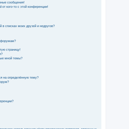
чные сообщения!
 от кого-то с этой конференции!
й в списках моих друзей и недругов?
и форумам?
стую страницу!
и?
ные мной темы?
ься на определённую тему?
форум?
ференции?
рректного использования и/или юридических вопросов, связанных