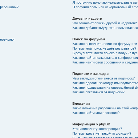
Я постоянно получаю нежелательные ли
нференции»?
Я получил спам или оскорбительный email
Друзья и недруги
Что означают списки друзей и недругов?
Как мне добавлять/удалять пользователе
Поиск по форумам
ференцию!
Как мне выполнить поиск по форуму ил
Почему мой поиск не даёт результатов?
В результате моего поиска я получил пу
Как мне найти пользователя конференци
Как мне найти свои сообщения и создан
Подписки и закладки
Чем закладки отличаются от подписок?
Как мне сделать закладку или подписат
Как мне подписаться на определённый 
Как мне отказаться от подписки?
Вложения
Какие вложения разрешены на этой кон
Как мне найти мои вложения?
Информация о phpBB
Кто написал эту конференцию?
Почему здесь нет такой-то функции?
С кем можно связаться по вопросу неко