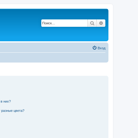
Поиск
Расширенный по
Вход
 в них?
 разные цвета?