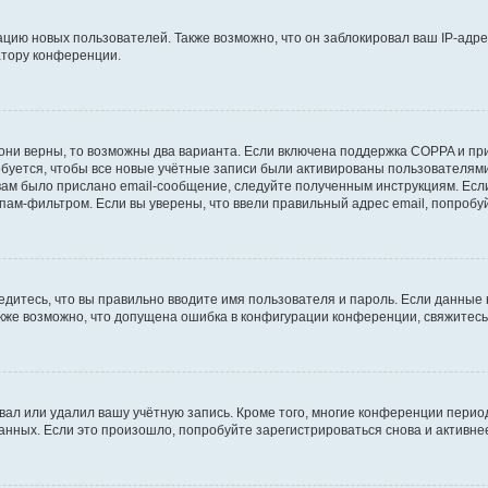
ию новых пользователей. Также возможно, что он заблокировал ваш IP-адре
атору конференции.
они верны, то возможны два варианта. Если включена поддержка COPPA и при 
уется, чтобы все новые учётные записи были активированы пользователями
ам было прислано email-сообщение, следуйте полученным инструкциям. Если
пам-фильтром. Если вы уверены, что ввели правильный адрес email, попробу
едитесь, что вы правильно вводите имя пользователя и пароль. Если данные
Также возможно, что допущена ошибка в конфигурации конференции, свяжитес
вал или удалил вашу учётную запись. Кроме того, многие конференции перио
ных. Если это произошло, попробуйте зарегистрироваться снова и активнее 