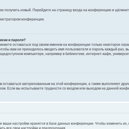
егко получить новый. Перейдите на страницу входа на конференцию и щёлкни
инистратором конференции.
мени и пароля?
сможете оставаться под своим именем на конференции только некоторое огран
 чтобы вам не приходилось вводить имя пользователя и пароль каждый раз, 
щедоступном компьютере, например в библиотеке, интернет-кафе, университе
ам оставаться авторизованным на этой конференции, а также выполняют друг
ом. Если вы испытываете трудности со входом или выходом на данной конфе
е ваши настройки хранятся в базе данных конференции. Чтобы изменить их,
ить все свои настройки и предпочтения.